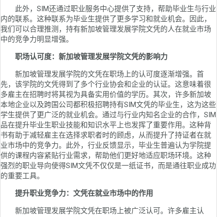
此外，SIM还通过职业服务中心提供了支持，帮助毕业生与行业
内的联系。这种联系为毕业生提供了更多学习和就业机会。因此，
我们可以合理推测，持有新加坡管理发展学院文凭的人在就业市场
中的竞争力明显增强。
职场认可度：新加坡管理发展学院文凭的影响力
新加坡管理发展学院的文凭在职场上的认可度逐渐增强。首
先，该学院的文凭得到了多个行业协会和企业的认证。这意味着很
多雇主在招聘时将其视为具备实用价值的学历。其次，许多新加坡
本地企业以及跨国公司都积极招聘持有SIM文凭的毕业生，这为这些
学生提供了更广泛的就业机会。通过与行业内知名企业的合作，SIM
品在提升毕业生职业技能和知识水平上也发挥了重要作用。这种背
书有助于减轻雇主在选择求职者时的顾虑，从而提升了持证者在就
业市场中的竞争力。此外，行业反馈显示，毕业生普遍认为学院提
供的课程内容紧贴行业需求，帮助他们更好地适应职场环境。这种
强烈的职业导向使得SIM文凭不仅仅是一纸证书，而是通往职业成功
的重要工具。
提升职业竞争力：文凭在就业市场中的作用
新加坡管理发展学院文凭在职场上被广泛认可。许多雇主认