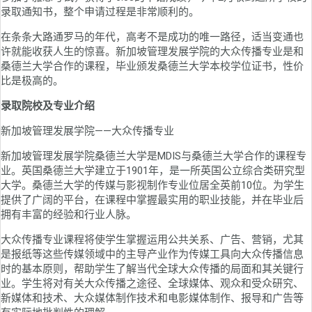
录取通知书，整个申请过程是非常顺利的。
在条条大路通罗马的年代，高考不是成功的唯一路径，适当变通也
许就能收获人生的惊喜。新加坡管理发展学院的大众传播专业是和
桑德兰大学合作的课程，毕业颁发桑德兰大学本校学位证书，性价
比是极高的。
录取院校及专业介绍
新加坡管理发展学院——大众传播专业
新加坡管理发展学院桑德兰大学是MDIS与桑德兰大学合作的课程专
业。英国桑德兰大学建立于1901年，是一所英国公立综合类研究型
大学。桑德兰大学的传媒与影视制作专业位居全英前10位。为学生
提供了广阔的平台，在课程中掌握最实用的职业技能，并在毕业后
拥有丰富的经验和行业人脉。
大众传播专业课程将使学生掌握运用公共关系、广告、营销，尤其
是报纸等这些传媒领域中的主导产业作为传媒工具向大众传播信息
时的基本原则，帮助学生了解当代全球大众传播的局面和其关键行
业。学生将对有关大众传播之途径、全球媒体、观众和受众研究、
新媒体和技术、大众媒体制作技术和电影媒体制作、报导和广告等